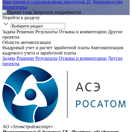
#внедрение и сопровождение продуктов 1С
#производство
#энергетика
Запросить подробности
Перейти к разделу
Задача
Решение
Результаты
Отзывы и комментарии
Другие
проекты
Области автоматизации
#кадровый учет и расчет заработной платы
#автоматизация
кадрового учета и заработной платы
Задача
Решение
Результаты
Отзывы и комментарии
Другие
проекты
АО «Атомстройэкспорт»
Инжиниринговый дивизион ГК «Росатом» объединяет