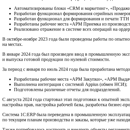
Автоматизированы блоки «CRM и маркетинг», «Продажи»
Разработан функционал формирования серийных номеров 
Разработан функционал для формирования и печати ТТН
Разработаны рабочие места «АРМ Приемка из производст
Реализовано отражение в системе всех операций на орде
В октябре-ноябре 2023 года были проведены работы по опытной
на местах.
В январе 2024 года был произведен ввод в промышленную экс
и выпуска готовой продукции по нулевой стоимости.
За период с января по июль 2024 года была проработана мето
Разработаны рабочие места «АРМ Закупки», «АРМ Выдач
Выполнена интеграция с системой Appius (обмен НСИ);
Подготовлены различные отчеты для подразделений.
С августа 2024 года стартовал этап подготовки к опытной экс
настройка прав, настройка рабочей базы, разработка бизнес-п
Система 1С:ERP была переведена в промышленную эксплуатацию
по текущим планам производства и заказы, которые уже наход
Также потребовалось настроить и внедрить объекты регламент