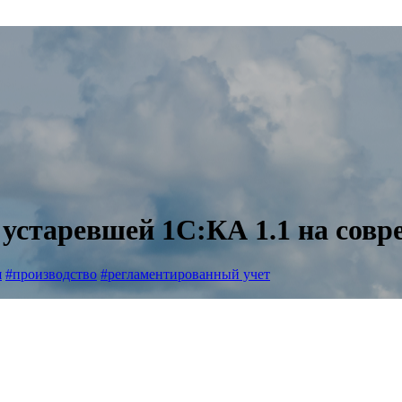
 устаревшей 1С:КА 1.1 на сов
я
#производство
#регламентированный учет