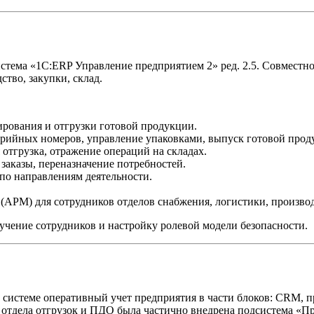
тема «1С:ERP Управление предприятием 2» ред. 2.5. Совместно 
тво, закупки, склад.
рования и отгрузки готовой продукции.
рийных номеров, управление упаковками, выпуск готовой прод
отгрузка, отражение операций на складах.
заказы, переназначение потребностей.
по направлениям деятельности.
(АРМ) для сотрудников отделов снабжения, логистики, производ
учение сотрудников и настройку ролевой модели безопасности.
й системе оперативный учет предприятия в части блоков: CRM, 
а отдела отгрузок и ПДО была частично внедрена подсистема «П