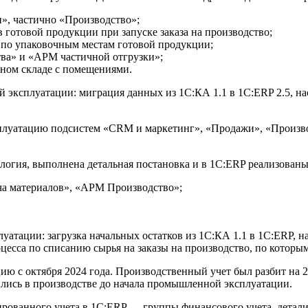
, частично «Производство»;
готовой продукции при запуске заказа на производство;
 по упаковочным местам готовой продукции;
ва» и «АРМ частичной отгрузки»;
рном складе с помещениями.
 эксплуатации: миграция данных из 1С:КА 1.1 в 1С:ERP 2.5, на
плуатацию подсистем «CRM и маркетинг», «Продажи», «Производ
дология, выполнена детальная постановка и в 1С:ERP реализова
а материалов», «АРМ Производство»;
плуатации: загрузка начальных остатков из 1С:КА 1.1 в 1С:ERP,
роцесса по списанию сырья на заказы на производство, по котор
 с октября 2024 года. Производственный учет был разбит на 2
ились в производстве до начала промышленной эксплуатации.
ированного учета в 1C:ERP — группы финансового учета, детали