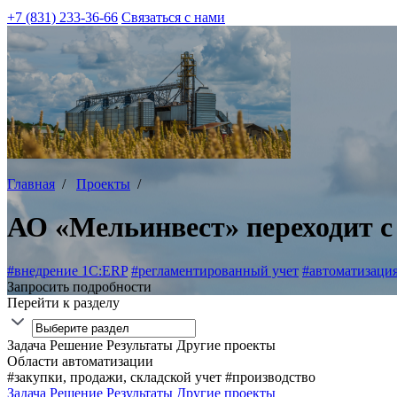
+7 (831) 233-36-66
Связаться с нами
Главная
/
Проекты
/
АО «Мельинвест» переходит с
#внедрение 1С:ERP
#регламентированный учет
#автоматизаци
Запросить подробности
Перейти к разделу
Задача
Решение
Результаты
Другие проекты
Области автоматизации
#закупки, продажи, складской учет
#производство
Задача
Решение
Результаты
Другие проекты