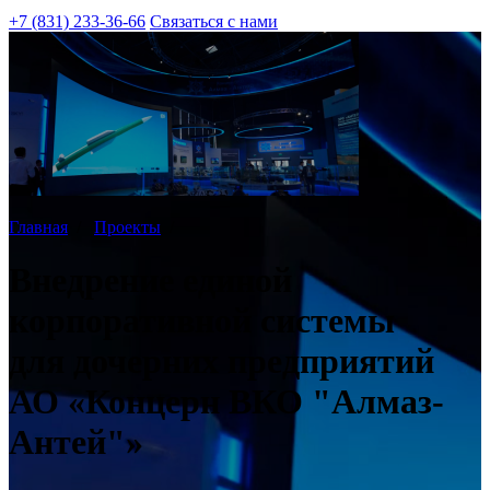
+7 (831) 233-36-66
Связаться с нами
Главная
/
Проекты
/
Внедрение единой
корпоративной системы
для дочерних предприятий
АО «Концерн ВКО "Алмаз-
Антей"»