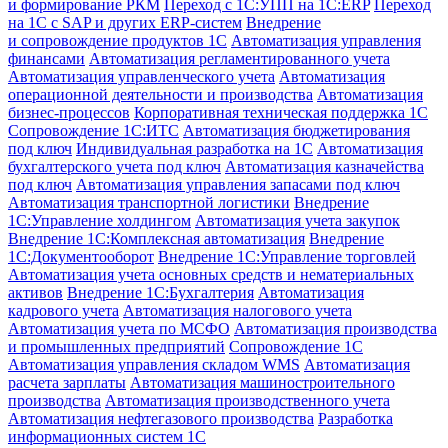
и формирование РКМ
Переход с 1С:УПП на 1С:ERP
Переход
на 1С с SAP и других ERP-систем
Внедрение
и сопровождение продуктов 1С
Автоматизация управления
финансами
Автоматизация регламентированного учета
Автоматизация управленческого учета
Автоматизация
операционной деятельности и производства
Автоматизация
бизнес-процессов
Корпоративная техническая поддержка 1С
Сопровождение 1С:ИТС
Автоматизация бюджетирования
под ключ
Индивидуальная разработка на 1С
Автоматизация
бухгалтерского учета под ключ
Автоматизация казначейства
под ключ
Автоматизация управления запасами под ключ
Автоматизация транспортной логистики
Внедрение
1С:Управление холдингом
Автоматизация учета закупок
Внедрение 1С:Комплексная автоматизация
Внедрение
1С:Документооборот
Внедрение 1С:Управление торговлей
Автоматизация учета основных средств и нематериальных
активов
Внедрение 1С:Бухгалтерия
Автоматизация
кадрового учета
Автоматизация налогового учета
Автоматизация учета по МСФО
Автоматизация производства
и промышленных предприятий
Сопровождение 1С
Автоматизация управления складом WMS
Автоматизация
расчета зарплаты
Автоматизация машиностроительного
производства
Автоматизация производственного учета
Автоматизация нефтегазового производства
Разработка
информационных систем 1C