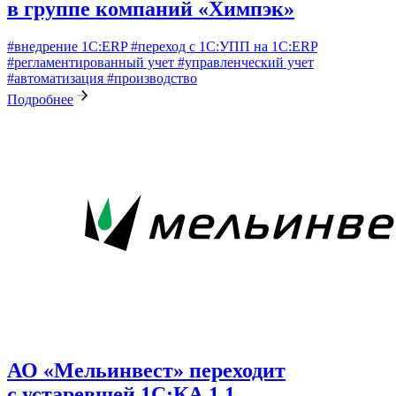
в группе компаний «Химпэк»
#внедрение 1С:ERP
#переход с 1С:УПП на 1С:ERP
#регламентированный учет
#управленческий учет
#автоматизация
#производство
Подробнее
АО «Мельинвест» переходит
с устаревшей 1С:КА 1.1