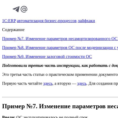
1С:ERP
автоматизация бизнес-процессов
лайфхаки
Содержание
Пример №7. Изменение параметров несамортизированного ОС 
Пример №8. Изменение параметров ОС после модернизации с 
Пример №9. Изменение залоговой стоимости ОС
Подготовили третью часть инструкции, как работать с до
Это третья часть статьи о практическом применении документо
Первую часть читайте
здесь
, а вторую —
здесь
. Для создания п
Пример №7. Изменение параметров неса
Ввели:
ОС эксплуатировалось не полный срок.